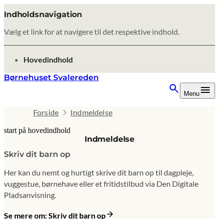
Indholdsnavigation
Vælg et link for at navigere til det respektive indhold.
gå til
Hovedindhold
Børnehuset Svalereden
Menu
Forside
Indmeldelse
start på hovedindhold
Indmeldelse
senest opdateret 9. februar 2026
Skriv dit barn op
Her kan du nemt og hurtigt skrive dit barn op til dagpleje,
vuggestue, børnehave eller et fritidstilbud via Den Digitale
Pladsanvisning.
Se mere om: Skriv dit barn op