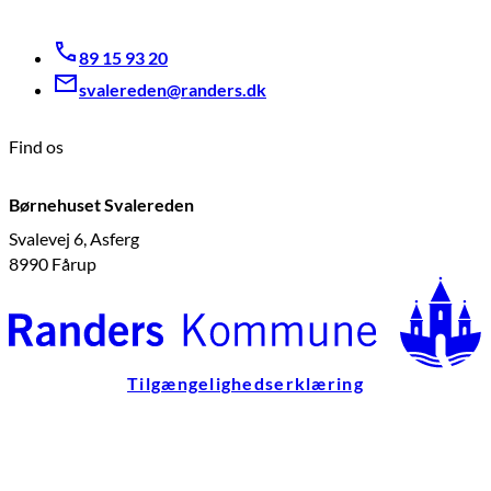
89 15 93 20
svalereden@randers.dk
Find os
Børnehuset Svalereden
Svalevej 6, Asferg
8990 Fårup
Tilgængelighedserklæring