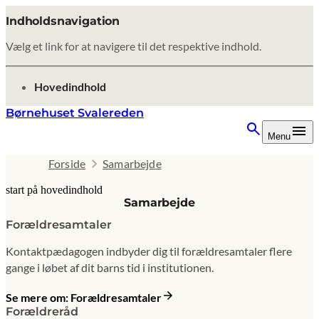
Indholdsnavigation
Vælg et link for at navigere til det respektive indhold.
gå til
Hovedindhold
Børnehuset Svalereden
Menu
Forside
Samarbejde
start på hovedindhold
Samarbejde
senest opdateret 9. februar 2026
Forældresamtaler
Kontaktpædagogen indbyder dig til forældresamtaler flere
gange i løbet af dit barns tid i institutionen.
Se mere om: Forældresamtaler
Forældreråd