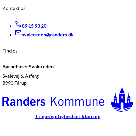
Kontakt os
89 15 93 20
svalereden@randers.dk
Find os
Børnehuset Svalereden
Svalevej 6, Asferg
8990 Fårup
Tilgængelighedserklæring