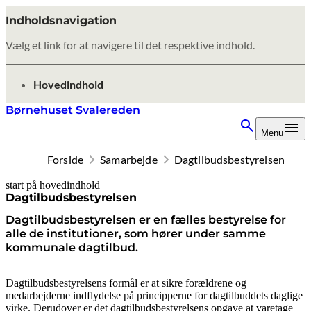
Indholdsnavigation
Vælg et link for at navigere til det respektive indhold.
gå til
Hovedindhold
Børnehuset Svalereden
Menu
Forside
Samarbejde
Dagtilbudsbestyrelsen
start på hovedindhold
senest opdateret 8. oktober 2025
Dagtilbudsbestyrelsen
Dagtilbudsbestyrelsen er en fælles bestyrelse for
alle de institutioner, som hører under samme
kommunale dagtilbud.
Dagtilbudsbestyrelsens formål er at sikre forældrene og
medarbejderne indflydelse på principperne for dagtilbuddets daglige
virke. Derudover er det dagtilbudsbestyrelsens opgave at varetage