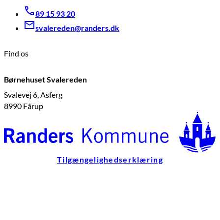
89 15 93 20
svalereden@randers.dk
Find os
Børnehuset Svalereden
Svalevej 6, Asferg
8990 Fårup
Tilgængelighedserklæring